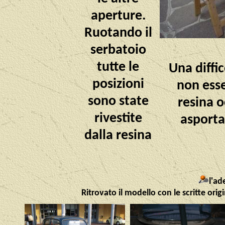
aperture.
Ruotando il
serbatoio
tutte le
Una diffic
posizioni
non ess
sono state
resina o
rivestite
asporta
dalla resina
l'ad
Ritrovato il modello con le scritte orig