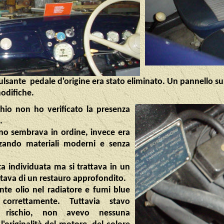
 pulsante pedale d'origine era stato eliminato. Un pannello s
odifiche.
chio non ho verificato la presenza
.
ano sembrava in ordine, invece era
izzando materiali moderni e senza
ta individuata ma si trattava in un
tava di un restauro approfondito.
te olio nel radiatore e fumi blue
correttamente. Tuttavia stavo
 rischio, non avevo nessuna