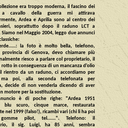
ollezione era troppo moderna, il fascino dei
 a cavallo della guerra mi attirava
armente, Ardea e Aprilia sono al centro dei
sieri, soprattutto dopo il raduno LCT a
 Siamo nel Maggio 2004, leggo due annunci
lassiche:
rde.....: la foto è molto bella, telefono,
 provincia di Genova, devo chiamare più
inalmente riesco a parlare col proprietario, il
 rotto in conseguenza di un mancanza d'olio
il rientro da un raduno, ci accordiamo per
 ma poi, alla seconda telefonata per
, decide di non venderla dicendo di aver
n motore per la sostituzione.
annuncio è di poche righe: "Ardea 1951
!). blu scuro, cinque marce, restaurata
e nel 1999 (falso!), ricambi vari (chi li ha poi
, gomme pilot, tel......". Telefono: il
ario, il sig. Luigi, ha 85 anni, sembra