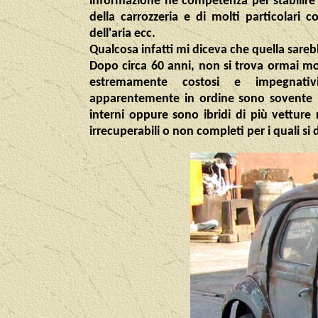
informazione nè competenza per stabilire l
della carrozzeria e di molti particolari com
dell'aria ecc.
Qualcosa infatti mi diceva che quella sare
Dopo circa 60 anni, non si trova ormai molt
estremamente costosi e impegnativ
apparentemente in ordine sono sovente mo
interni oppure sono ibridi di più vetture 
irrecuperabili o non completi per i quali si 