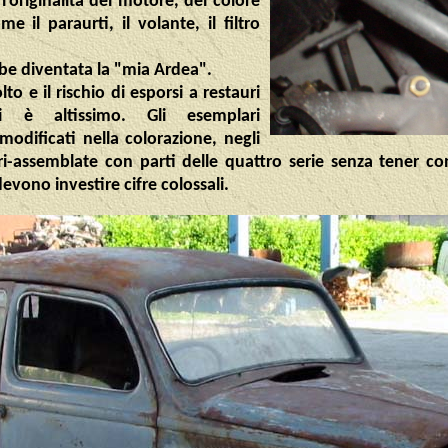
'originalità del motore, del colore
e il paraurti, il volante, il filtro
bbe diventata la "mia Ardea".
o e il rischio di esporsi a restauri
i è altissimo. Gli esemplari
dificati nella colorazione, negli
ri-assemblate con parti delle quattro serie senza tener cont
devono investire cifre colossali.