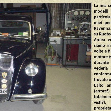
La mia c
modelli
particol
miei pen
Ravenna.
su Ruotec
Ardea ve
siamo in
volte e f
motore è
durante 
vederla
conferma
trovato u
L'alto 
(errore
totalment
visti?)
propriet