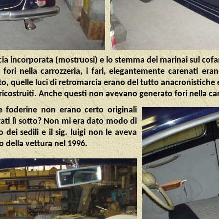
ia incorporata (mostruosi) e lo stemma dei marinai sul cofan
ori nella carrozzeria, i fari, elegantemente carenati erano
quelle luci di retromarcia erano del tutto anacronistiche e 
 ricostruiti. Anche questi non avevano generato fori nella car
le foderine non erano certo originali
tati lì sotto? Non mi era dato modo di
 dei sedili e il sig. luigi non le aveva
 della vettura nel 1996.