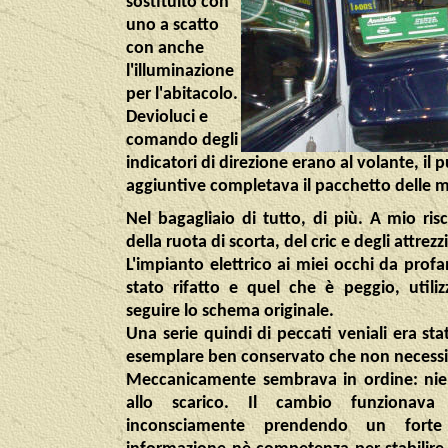
sostituito con
uno a scatto
con anche
l'illuminazione
per l'abitacolo.
Devioluci e
comando degli
indicatori di direzione erano al volante, il
aggiuntive completava il pacchetto delle m
Nel bagagliaio di tutto, di più. A mio ris
della ruota di scorta, del cric e degli attrezzi
L'impianto elettrico ai miei occhi da prof
stato rifatto e quel che è peggio, util
seguire lo schema originale.
Una serie quindi di peccati veniali era sta
esemplare ben conservato che non necessi
Meccanicamente sembrava in ordine: nien
allo scarico. Il cambio funzionava 
inconsciamente prendendo un forte