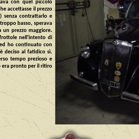
ava con quel piccolo
he accettasse il prezzo
e) senza contrattarlo e
 troppo basso, sperava
ra un prezzo maggiore.
ottole nell'intento di
 ed ho continuato con
 deciso al fatidico sì.
erso tempo prezioso e
era pronto per il ritiro