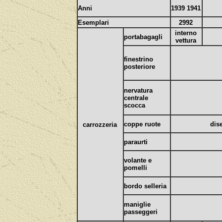
Anni
1939 1941
Esemplari
2992
interno
portabagagli
vettura
finestrino
posteriore
nervatura
centrale
scocca
coppe ruote
dis
carrozzeria
paraurti
volante e
pomelli
bordo selleria
maniglie
passeggeri