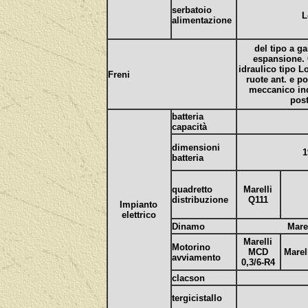
serbatoio
L
alimentazione
del tipo a g
espansione
idraulico tipo L
Freni
ruote ant. e p
meccanico in
post
batteria
capacità
dimensioni
1
batteria
quadretto
Marelli
distribuzione
Q111
Impianto
elettrico
Dinamo
Mare
Marelli
Motorino
MCD
Marel
avviamento
0,3/6-R4
clacson
tergicistallo