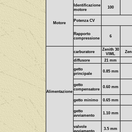
Identificazione
100
motore
Potenza CV
Motore
Rapporto
6
compressione
Zenith 30
carburatore
Ze
VIML
diffusore
21 mm
getto
0.85 mm
principale
getto
0.60 mm
compensatore
Alimentazione
getto minimo
0.65 mm
getto
1.10 mm
avviamento
valvole
3.5 mm
avviamento