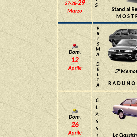
29
27-28-
S
Stand al R
Marzo
M O S T 
P
R
I
S
M
Dom.
A
12
D
Aprile
E
5° Memori
L
T
R A D U N O
A
C
L
A
Dom.
S
26
S
Aprile
Le Classic
I