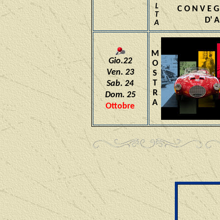
L
C O N V E 
T
D' A
A
M
Gio.22
O
Ven. 2
3
S
T
Sab. 24
R
Dom. 25
A
Ottobre