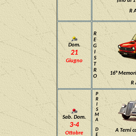
fino al 
R 
R
E
Dom.
G
21
I
S
Giugno
T
R
16° Memori
O
R 
P
R
I
S
M
Sab. Dom.
A
3-4
D
A Terni c
Ottobre
E