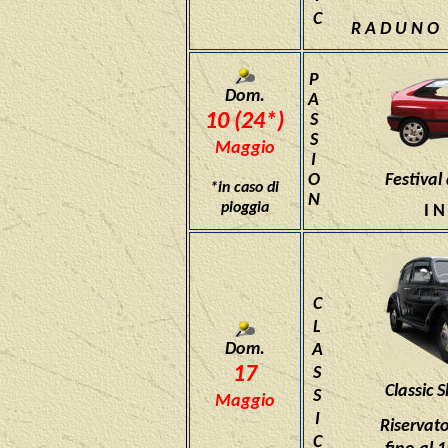
C
R A D U N O
P
Dom.
A
10 (24*)
S
S
Maggio
I
O
Festival
*in caso di
N
pioggia
I N
C
L
Dom.
A
17
S
Classic 
S
Maggio
I
Riservato
C