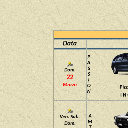
Data
P
A
S
Dom.
S
22
I
Marzo
O
Pizz
N
I N
A
Ven. Sab.
M
Dom.
T