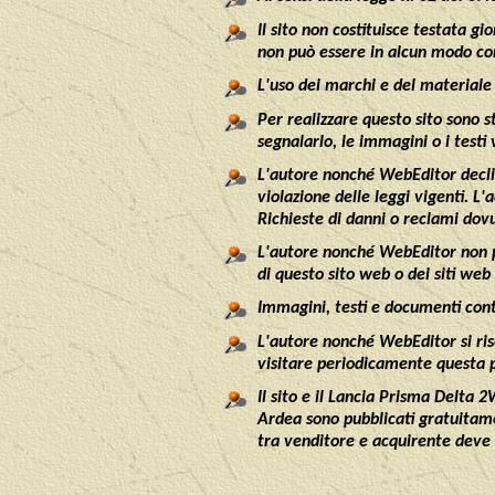
Il sito non costituisce testata g
non può essere in alcun modo con
L'uso dei marchi e del materiale 
Per realizzare questo sito sono st
segnalarlo, le immagini o i testi
L'autore nonché WebEditor
decl
violazione delle leggi vigenti
. L'
Richieste di danni o reclami dov
L'autore nonché WebEditor non può
di questo sito web o dei siti web
Immagini, testi e documenti conte
L'autore nonché WebEditor si ris
visitare periodicamente questa p
Il sito e
il Lancia Prisma Delta
Ardea sono pubblicati gratuitame
tra venditore e acquirente deve 